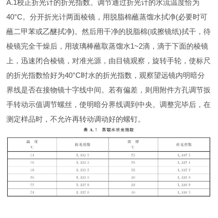
A.1校正折光计的折光指数。调节通过折光计的水流温度恰为
40°C。分开折光计两面棱镜，用脱脂棉蘸蒸馏水拭净(必要时可
蘸二甲苯或乙醚拭净)。然后用干净的脱脂棉(或擦镜纸)拭干，待
棱镜完全干燥后，用玻璃棒蘸取蒸馏水1~2滴，滴于下面的棱镜
上，迅速闭合棱镜，对准光源，由目镜观察，旋转手轮，使标尺
的折光指数恰好为40°C时水的折光指数，观察望远镜内明暗分
界线是否在接物镜十字线中间。若有偏差，则用附件方孔调节扳
手转动示值调节螺丝，使明暗分界线调到中央。调整完毕后，在
测定样品时，不允许再转动调动好的螺钉。