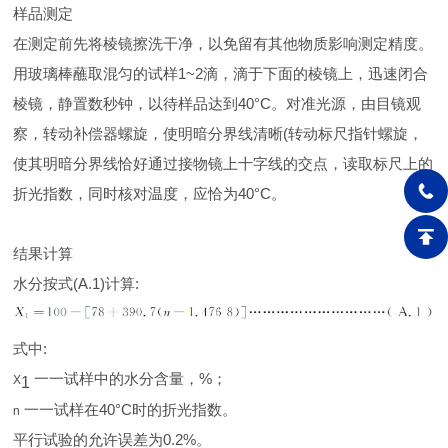
样品测定
在测定前先将棱镜擦洗干净，以免留有其他物质影响测定精度。
用玻璃棒蘸取混匀的试样1~2滴，滴于下面的棱镜上，迅速闭合
棱镜，静置数秒钟，以待样品达到40°C。对准光源，由目镜观
察，转动补偿器螺旋，使明暗分界线清晰(转动标尺指针螺旋，
使其明暗分界线恰好通过接物镜上十字线的交点，读取标尺上的
折光指数，同时核对温度，应恰为40°C。
结果计算
水分按式(A.1)计算:
式中:
一一试样中的水分含量，%；
X
1
一一试样在40°C时的折光指数。
n
平行试验的允许误差为0.2%。