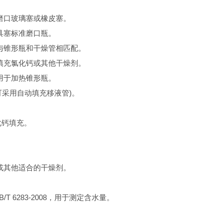
，带磨口玻璃塞或橡皮塞。
，具塞标准磨口瓶。
够与锥形瓶和干燥管相匹配。
面填充氯化钙或其他干燥剂。
 用于加热锥形瓶。
也可采用自动填充移液管)。
化钙填充。
钙或其他适合的干燥剂。
。
/T 6283-2008，用于测定含水量。