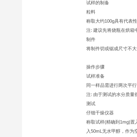
试样的制备
粒料
称取大约100g具有代
注: 建议先将烧瓶在烘
制件
将制件切或锯成尺寸不大
操作步骤
试样准备
同一样品需进行两次平行
注: 由于测试的水分质
测试
仔细干燥仪器
称取试样(精确到1mg
入50mL无水甲醇，作