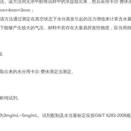
醇提取法。该方法用无水甲醇将试样中的水提取出来，然后采用卡尔·费
m×4mm×3mm；
量法。该方法通过测定在真空状态下水分蒸发引起的压力增值来计算含
下能够产生较大的气压。材料中若存在大量易挥发性物质，应当用
法
取出来的水分用卡尔·费休滴定法测定。
析纯试剂。
3mg/mL~5mg/mL。试剂配制及水当量标定应按GB/T 6283-200