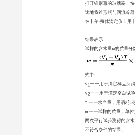
打开锥形瓶的玻璃塞，快
速地将锥形瓶与回流冷凝
在卡尔·费休滴定仪上用
结果表示
试样的含水量
的质量分数
ω
式中:
一一用于滴定样品所消
V
1
一一用于滴定空白试验
V
2
一一水当量，用消耗1毫
T
一一试样的质量，单位为
m
两次平行试验测得的含水
不符合条件的结果。