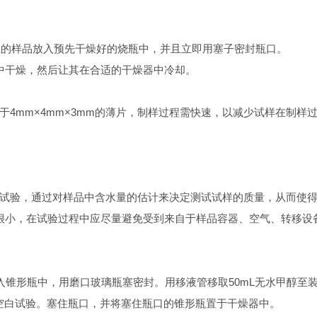
表性的样品放入预先干燥好的烧瓶中，并且立即用塞子密封瓶口。
箱中干燥，然后让其在合适的干燥器中冷却。
于4mm×4mm×3mm的薄片，制样过程需快速，以减少试样在制样
试验，通过对样品中含水量的估计来决定测试试样的质量，从而使得测试
量很小，在试验过程中应尽量避免受到来自于样品容器、空气、转移
)置入锥形瓶中，用磨口玻璃瓶塞密封。用移液管移取50mL无水甲醇
为空白试验。塞住瓶口，并将塞住瓶口的锥形瓶置于干燥器中。