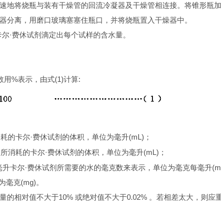
速地将烧瓶与装有干燥管的回流冷凝器及干燥管相连接。将锥形瓶加热，
器分离，用磨口玻璃塞塞住瓶口，并将烧瓶置入干燥器中。
卡尔·费休试剂滴定出每个试样的含水量。
用%表示，由式(1)计算:
耗的卡尔·费休试剂的体积，单位为毫升(mL)；
所消耗的卡尔·费休试剂的体积，单位为毫升(mL)；
升卡尔·费休试剂所需要的水的毫克数来表示，单位为毫克每毫升(mg/
毫克(mg)。
量的相对值不大于10% 或绝对值不大于0.02% 。若相差太大，则