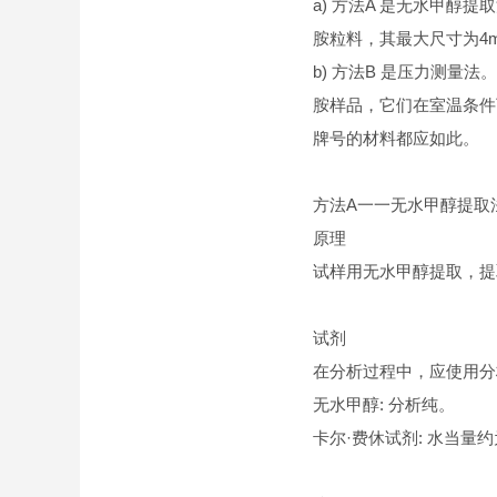
a) 方法A 是无水甲
胺粒料，其最大尺寸为4m
b) 方法B 是压力测
胺样品，它们在室温条件
牌号的材料都应如此。
方法A一一无水甲醇提取
原理
试样用无水甲醇提取，提
试剂
在分析过程中，应使用分
无水甲醇: 分析纯。
卡尔·费休试剂: 水当量约为