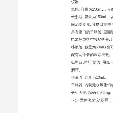
仪器
烧瓶: 容量为250mL
锥形瓶: 容量为150mL
回流冷凝器: 其磨口能
具有磨口的干燥管: 里
电加热或热空气加热器:
移液管: 容量为50mL(
配有两个管的沃尔夫瓶。
弧型或U型干燥管: 用氯
滴管。
移液管: 容量为10mL。
干燥器: 内装无水氯化
分析天平: 精确至0.2mg
卡尔·费休滴定仪: 按照 GB