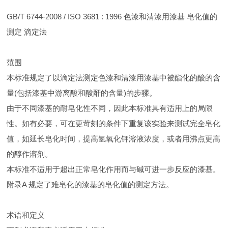
GB/T 6744-2008 / ISO 3681 : 1996 色漆和清漆用漆基 皂化值的
测定 滴定法
范围
本标准规定了以滴定法测定色漆和清漆用漆基中被酯化的酸的含
量(包括漆基中游离酸和酸酐的含量)的步骤。
由于不同漆基的耐皂化性不同，因此本标准具有适用上的局限
性。如有必要，可在更苛刻的条件下重复该实验来测试完全皂化
值，如延长皂化时间，提高氢氧化钾溶液浓度，或者用沸点更高
的醇作溶剂。
本标准不适用于超出正常皂化作用而与碱可进一步反应的漆基。
附录A 规定了难皂化的漆基的皂化值的测定方法。
术语和定义