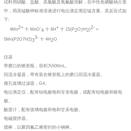
试料用硝酸、盐酸、高氯酸及氢氟酸溶解，在中性焦磷酸钠介质
中，用高锰酸钾标准溶液进行电位滴定测定锰含量。其反应式如
下:
2+
-
+
2-
4Mn
十 MnO
十 8H
十 15(P
O
H
)
=
4
2
7
2
3-
5Mn(P2O7H2)
十 4H
O
3
2
仪器
带磨口的锥形瓶，容积为500mL。
回流冷凝器，带有装在锥形瓶上的磨口回流冷凝器。
微孔玻璃过滤器，G4。
电位滴定仪，配有铂电极饱和甘汞电极，或配有铂电极和银电
极。
酸度计，配有玻璃电极和饱和甘汞电极。
电磁搅拌器。
搅棒，以聚四氟乙烯密封的小钢棒。