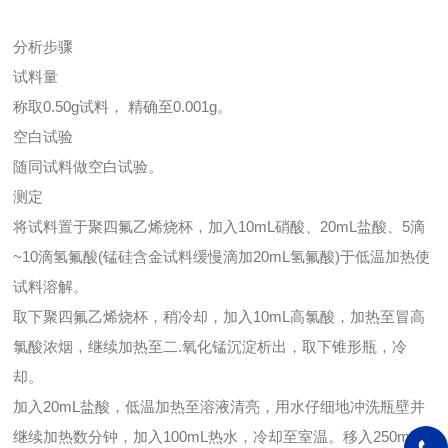
分析步骤
试料量
称取0.50g试料， 精确至0.001g。
空白试验
随同试料做空白试验。
测定
将试料置于聚四氟乙烯烧杯，加入10mL硝酸、20mL盐酸、5滴
~10滴氢氟酸(锰硅含金试料缓慢滴加20mL氢氟酸)于低温加热使
试料溶解。
取下聚四氟乙烯烧杯，稍冷却，加入10mL高氯酸，加热至冒高
氯酸浓烟，继续加热至二.氧化锰沉淀析出，取下锥形瓶，冷
却。
加入20mL盐酸，低温加热至溶液清亮，用水仔细地冲洗瓶壁并
继续加热数分钟，加入100mL热水，冷却至室温。移入250mL容