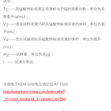
式中:
T
——高锰酸钾标准滴定溶液相当于锰的质量分数，单位为克
1
每毫升(g/mL)；
V
——滴定试料溶液消耗高锰酸钾标准溶液的体积，单位为毫
3
升(mL)；
V
——空白试验消耗高锰酸钾标准溶液的体积，单位为毫升
4
(mL)；
m
——试样量，单位为克(g)；
2
r
——试液分取比。
京都电子KEM 自动电位滴定仪 AT-710S
http://www.kem-china.com/index.php?
_m=mod_product&_a=view&p_id=994