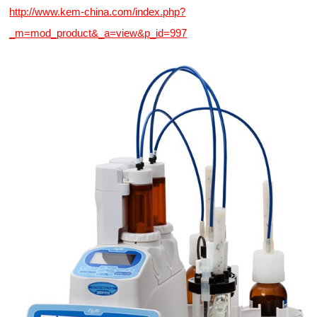
http://www.kem-china.com/index.php?
_m=mod_product&_a=view&p_id=997