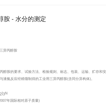
胺 - 水分的测定
工业用三异丙醇胺
丙醇胺的要求、试验方法、检验规则、标志、包装、运输、贮存和
与液氨反应经精馏制得的工业用三异丙醇胺(含同分异构体)。
]
N
2
3
(按2007年国际相对原子质量)