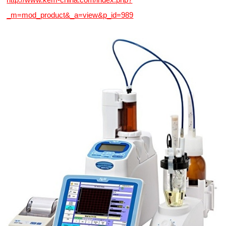
_m=mod_product&_a=view&p_id=989