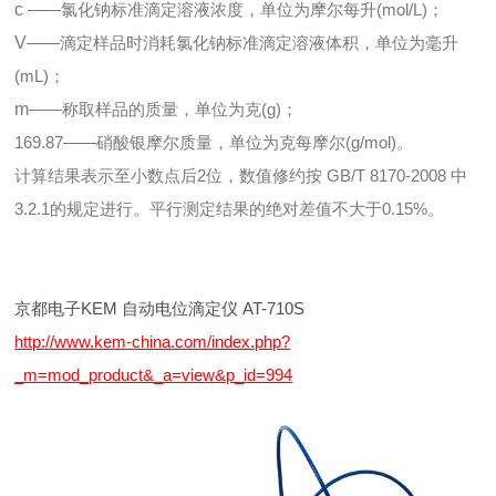
c
——氯化钠标准滴定溶液浓度，单位为摩尔每升(mol/L)；
V
——滴定样品时消耗氯化钠标准滴定溶液体积，单位为毫升
(mL)；
m
——称取样品的质量，单位为克(g)；
169.87——硝酸银摩尔质量，单位为克每摩尔(g/mol)。
计算结果表示至小数点后2位，数值修约按 GB/T 8170-2008 中
3.2.1的规定进行。平行测定结果的绝对差值不大于0.15%。
京都电子KEM 自动电位滴定仪 AT-710S
http://www.kem-china.com/index.php?
_m=mod_product&_a=view&p_id=994