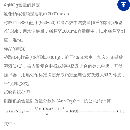
AgNO
含量的测定
3
氯化钠标准滴定溶液(0.2000mol/L)
称取11.6880g已于(550±50)°C高温炉中灼烧至恒重的氯化钠(基
准试剂)，用水溶解后，稀释至1000mL容量瓶中，以水稀释至刻
度，混匀。
样品的测定
称取0.4g样品(精确到0.0001g)，溶于40mL水中，加入2mL硝酸
溶液(1+1)，插入银复合电极或银电极及适合的参比电极，开动
搅拌器，用氯化钠标准滴定溶液滴定至电位突跃最大即为终点，
平行测定3次。
试验数据处理
硝酸银的含量以质量分数[
ω
(AgNO
)]计，按公式(1)计算：
3
式中：