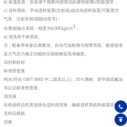
b) 振荡装置：安装便于观察内部情况的透明玻璃U型振荡管；
c) 进样系统：手动进样装置(注射器)或自动进样装置(可配置空
气泵、注射泵和/或蠕动泵等)；
3
d) 数据输出系统：精度为0.0001g/cm
；
e) 清洗和干燥系统。
注：配备带有参比测量池、自动气泡检测与报警系统、黏度校准
及大气压力修正功能的仪器能够提高准确度。
试剂和耗材
标准密度液
纯水(符合 GB/T 6682 中二级及以上)，20％酒精、异辛烷或氟油
等认证标准密度液。
清洗液
应根据样品性质选择合适的清洗液，确保进样系统和振荡管洗净
无样品残留。
试验