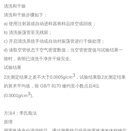
清洗和干燥
清洗和干燥步骤如下：
a) 使用注射器或自动进样器将样品排空或回收；
b) 清洗振荡管至无残留；
c) 开启清洗系统手动或自动对振荡管进行干燥处理；
d) 读取空管状态下空气密度数值；当空管密度值与试验结果一
致时，表明已清洗干净并干燥完全。
试验结果
3
2次测定结果之差不大于0.0005g/cm
，试验结果取2次测定结果
的算术平均值，按 GB/T 8170 修约至小数点后4位
3
(0.0001g/cm
)。
方法4：李氏瓶法
原理
用置换液充分浸润样品，通过测量样品排开的置换液的体积确定