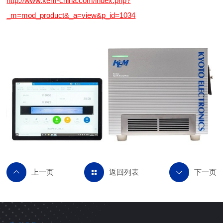
http://www.kem-china.com/index.php?
_m=mod_product&_a=view&p_id=1034
返回列表