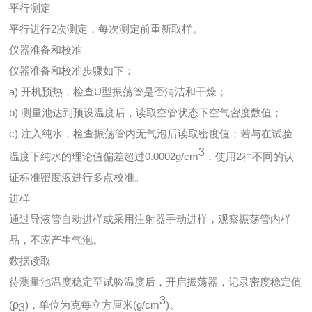
平行测定
平行进行2次测定，每次测定前重新取样。
仪器准备和校准
仪器准备和校准步骤如下：
a) 开机预热，检查U型振荡管是否清洁和干燥；
b) 测量池达到预设温度后，读取空管状态下空气密度数值；
c) 注入纯水，检查振荡管内无气泡后读取密度值；若与在试验
3
温度下纯水的理论值偏差超过0.0002g/cm
，使用2种不同的认
证标准密度液进行多点校准。
进样
通过导液管自动进样或采用注射器手动进样，观察振荡管内样
品，不应产生气泡。
数据读取
待测量池温度稳定至试验温度后，开启振荡器，记录密度稳定值
3
(
ρ
)，单位为克每立方厘米(g/cm
)。
3