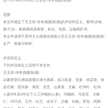
Q/TYH 0001S-2025 天玉煌·传奇酒(配制酒)
范围
本文件规定了天玉煌·传奇酒(配制酒)的术语和定义、要求(含检
验方法)、检验规则及标签、标志、包装、运输和贮存。
本文件适用于贵州天玉煌酒业有限公司天玉煌·传奇酒(配制酒)的
生产、检验与销售。
术语和定义
下列术语和定义适用于本文件。
天玉煌·传奇酒(配制酒)
以酱香型白酒或蒸馏白酒为酒基，加入陈皮、党参、肉
苁
蓉、铁
皮石斛、西洋参、黄芪、灵芝、山茱萸、天麻、杜仲叶、杜仲、
人参(5年及5年以下人工种植的人参)、玛咖粉、马齿
苋
、火麻
仁、代代花、玉竹、白芷、余甘子、沙棘、牡蛎、
芡
实、阿胶、