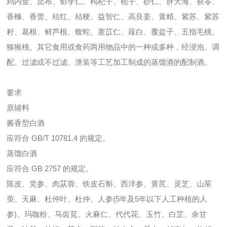
鸡内金、昆布、郁李仁、枸杞子、枙子、砂仁、胖大海、获苓、
香橼、香
薷
、桔红、桔梗、益智仁、高良姜、黄精、紫苏、紫苏
籽、葛根、鲜芦根、蝮蛇、薏苡仁、
薤
白、覆盆子、五指毛桃、
猕猴桃、其它食用或食药两用物品中的一种或多种，经浸泡、调
配、过滤或不过滤、泄装等工艺加工制成的蒸馏酒的配制酒。
要求
原辅料
酱香型白酒
应符合 GB/T 10781.4 的规定。
蒸馏白酒
应符合 GB 2757 的规定。
陈皮、党参、肉
苁
蓉、铁皮石斛、西洋参、黄芪、灵芝、山茱
萸、天麻、杜仲叶、杜仲、人参(5年及5年以下人工种植的人
参)、玛咖粉、马齿
苋
、火麻仁、代代花、玉竹、白芷、余甘