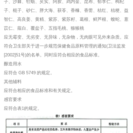
子、沙棘、牡蛎、
芡
实、阿胶、鸡内金、昆布、郁李仁、枸杞
子、枙子、砂仁、胖大海、获苓、香橼、香
薷
、桔红、桔梗、益
智仁、高良姜、黄精、紫苏、紫苏籽、葛根、鲜芦根、蝮蛇、薏
苡仁、
薤
白、覆盆子、五指毛桃、猕猴桃
应无霉变、无劣变、无异味，无杂物，无肉眼可见外来杂质。应
符合卫生部关于进一步规范保健食品原料管理的通知(卫法监发
[2002]51号)的名单。同时应符合相应的食品标准。
酿造用水
应符合 GB 5749 的规定。
其他辅料
应符合相应的食品标准和有关规定。
感官要求
应符合表1的规定。