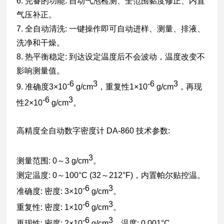
6. 完备的功能: 自动气泡检测、全范围黏度修正、内置
气压补正。
7. 全自动清洗: 一键操作即可自动进样、测量、排液、
洗净和干燥。
8. 热平衡稳定: 到达设定温度后不会波动，温度改变不
影响测量值。
-6
3
-6
3
9. 准确度3×10
g/cm
，重复性1×10
g/cm
，再现
-6
3
性2×10
g/cm
。
高精度全自动数字密度计 DA-860 技术参数:
3
测量范围: 0～3 g/cm
。
测定温度: 0～100°C (32～212°F)，内置帕尔贴控温。
-6
3
准确度: 密度: 3×10
g/cm
。
-6
3
重复性: 密度: 1×10
g/cm
。
-6
3
再现性: 密度: 2×10
g/cm
，温度: 0.001°C。