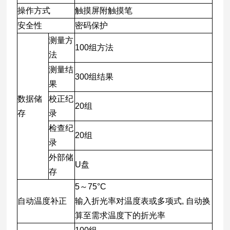
操作方式
触摸屏附触摸笔
安全性
密码保护
测量方
100组方法
法
测量结
300组结果
果
数据储
校正纪
20组
存
录
检查纪
20组
录
外部储
U盘
存
5～75°C
自动温度补正
输入折光率对温度表或多项式, 自动换
算至需求温度下的折光率