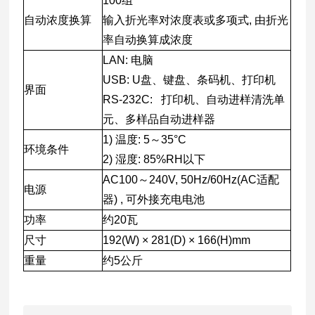
100组
自动浓度换算
输入折光率对浓度表或多项式, 由折光
率自动换算成浓度
LAN: 电脑
USB: U盘、键盘、条码机、打印机
界面
RS-232C: 打印机、自动进样清洗单
元、多样品自动进样器
1) 温度: 5～35°C
环境条件
2) 湿度: 85%RH以下
AC100～240V, 50Hz/60Hz(AC适配
电源
器) , 可外接充电电池
功率
约20瓦
尺寸
192(W) × 281(D) × 166(H)mm
重量
约5公斤