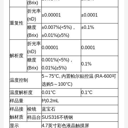
(Brix)
折光率
±0.00001
±0.0001
(nD)
重复性
糖度
±0.007%(<5%)，
±0.1%
(Brix)
±0.01%(≥5%)
折光率
0.00001
0.0001
(nD)
解析度
糖度
0.001%(<5%)，
0.1%
(Brix)
0.01%(≥5%)
5～75°C, 内置帕尔贴控温 (RA-600可
温度控制
选购5～100°C)
温度解析度
0.01°C
0.1°C
样品量
约0.2mL
样品接
棱镜
蓝宝石
触材质
样品台
SUS316不锈钢
显示
4.7英寸彩色液晶触摸屏