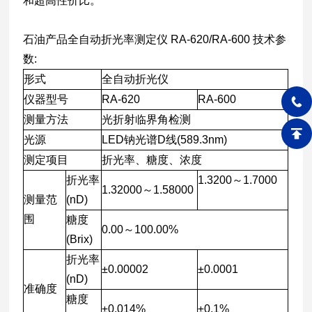
和超高性价比。
石油产品全自动折光率测定仪 RA-620/RA-600 技术参
数:
形式
全自动折光仪
仪器型号
RA-620
RA-600
测量方法
光折射临界角检测
光源
LED钠光谱D线(589.3nm)
测定项目
折光率、糖度、浓度
折光率
1.3200～1.7000
1.32000～1.58000
测量范
(nD)
围
糖度
0.00～100.00%
(Brix)
折光率
±0.00002
±0.0001
(nD)
准确度
糖度
±0.014%
±0.1%