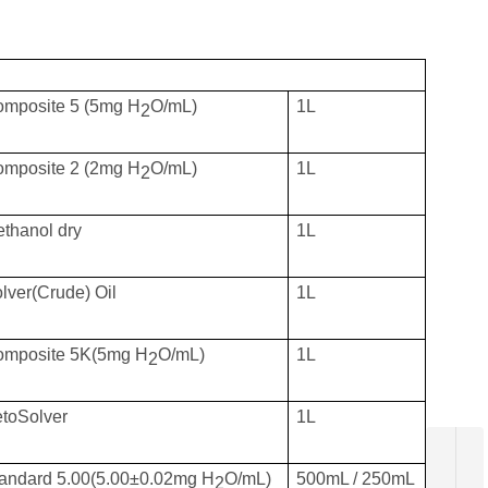
mposite 5 (5mg H
O/mL)
1L
2
mposite 2 (2mg H
O/mL)
1L
2
thanol dry
1L
lver(Crude) Oil
1L
mposite 5K(5mg H
O/mL)
1L
2
toSolver
1L
滴定仪
andard 5.00(5.00±0.02mg H
O/mL)
500mL / 250mL
2