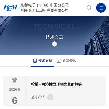
京都电子 (KEM) 中国分公司
可睦电子 (上海) 商贸有限公司
TECHNICAL
ARTICLE
技术文章
技术文章
新闻资讯
柠檬 - 可溶性固形物含量的检验
2026-5
6
查看详情