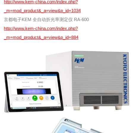
http://www.kem-china.com/index.php?
_m=mod_product&_a=view&p_id=1034
京都电子KEM 全自动折光率测定仪 RA-600
http://www.kem-china.com/index.php?
_m=mod_product&_a=view&p_id=884