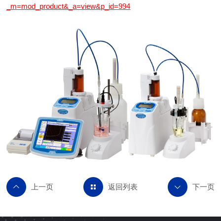
_m=mod_product&_a=view&p_id=994
返回列表