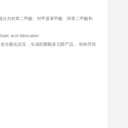
要成分为对苯二甲酸、对甲基苯甲酸、间苯二甲酸和
c acid fabrication
用下发生酯化反应，生成的聚酯多元醇产品， 俗称芳烃