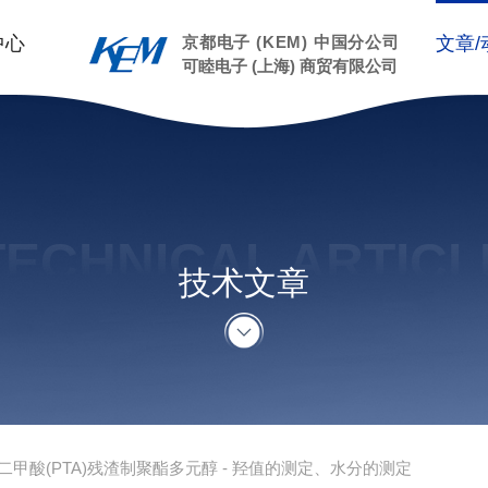
中心
京都电子 (KEM) 中国分公司
文章/
可睦电子 (上海) 商贸有限公司
TECHNICAL ARTICL
技术文章
二甲酸(PTA)残渣制聚酯多元醇 - 羟值的测定、水分的测定