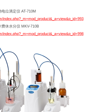
电位滴定仪 AT-710M
com/index.php?_m=mod_product&_a=view&p_id=993
费休水分仪 MKV-710B
com/index.php?_m=mod_product&_a=view&p_id=998