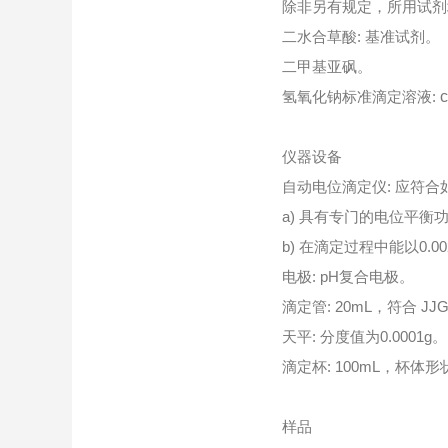
除非另有规定，所用试剂均
二水合草酸: 基准试剂。
二甲基亚砜。
氢氧化钠标准滴定溶液:
c
仪器设备
自动电位滴定仪: 应符合
a) 具有专门的电位平
b) 在滴定过程中能以0.
电极: pH复合电极。
滴定管: 20mL，符合 J
天平: 分度值为0.0001g。
滴定杯: 100mL，杯
样品