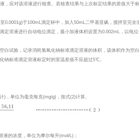
溶液，应对该溶液进行核查。若核查结果与上次标定结果的差值大于标定
品(精确至0.0001g)于100mL滴定杯中，加入50mL二甲基亚砜，搅
滴定溶液进行自动电位滴定，最小加液体积设置为0.002mL，以电
空白试验，记录消耗氢氧化钠标准滴定溶液的体积，该体积作为空
化钠标准滴定溶液标定时的室温差值不应超过5℃。
计)，单位为毫克每克(mg/g)，按式(2)计算。
液的浓度，单位为摩尔每升(mol/L)；