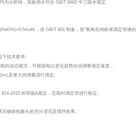
为分析纯，实验用水符合 GB/T 6682 中三级水规定。
(NaOH)=0.5mol/L，按 GB/T 601 制备，按"氢氧化钠标准滴定
如下技术要求:
衡功能的动态模式，可根据电位变化趋势自动调整滴定速度；
002mL及更大的增量进行滴定。
JG 814-2015 的等级A规定，定期对滴定管进行检定。
体形状应确保电极头的充分浸没及搅拌效果。