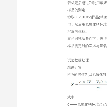
若标定后超过7d使用该
样品的测定
称取0.5g±0.05g样
匀，然后用氢氧化钠标准
溶液的体积。
在相同试验条件下，进行
样品测定时的室温与氢氧
试验数据处理
结果计算
PTA的酸值
X
(以氢氧化钾
式中:
c
——氢氧化钠标准滴定溶