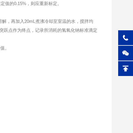
值的0.15%，则应重新标定。
拌至完全溶解，再加入20mL煮沸冷却至室温的水，搅拌均
位突跃点作为终点，记录所消耗的氢氧化钠标准滴定
白值。