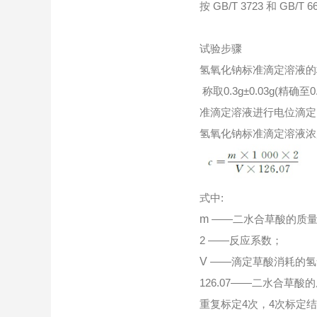
按 GB/T 3723 和 GB
试验步骤
氢氧化钠标准滴定溶液的
称取0.3g±0.03g(
准滴定溶液进行电位滴定
氢氧化钠标准滴定溶液浓
式中:
m
——二水合草酸的质量，
2 ——反应系数；
V
——滴定草酸消耗的氢
126.07——二水合草酸
重复标定4次，4次标定