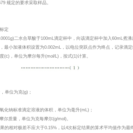
/T 6679 规定的要求采取样品。
标定
精确至0.0001g)二水合草酸于100mL滴定杯中，向该滴定杯中加入6
，最小加液体积设置为0.002mL，以电位突跃点作为终点，记录滴
度(
c
)，单位为摩尔每升(mol/L)，按式(1)计算。
单位为克(g)；
氧化钠标准滴定溶液的体积，单位为毫升(mL)；
的摩尔质量，单位为克每摩尔(g/mol)。
结果的相对极差不应大于0.15%，以4次标定结果的算术平均值作为最