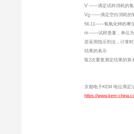
V
——滴定试样消耗的氢
V
——滴定空白消耗的氢
0
56.11——氢氧化钾的摩
m
——试样质量，单位为克
若采用指示剂法，计算时
结果的表示
取2次重复测定结果的算术平
京都电子KEM
电位滴定
https://www.kem-china.