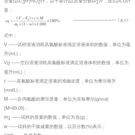
含量(以C
H
NO
计，以干基计)以质量分数
ω
计，按式(A.1)计
3
7
2
1
算：
式中：
V
——试样溶液消耗高氯酸标准滴定溶液体积的数值，单位为毫
升(mL)；
V
——空白溶液消耗高氯酸标准滴定溶液体积的数值，单位为
0
毫升(mL)；
c
——高氯酸标准滴定溶液的准确浓度，单位为摩尔每升
(mol/L)；
M
——
β
-丙氨酸的摩尔质量，单位为克每摩尔(g/mol)
(
M
=89.09)；
m
——试样的质量的数值，单位为克(g)；
1
w
——试样的干燥减量的数值，以百分数(%)表示；