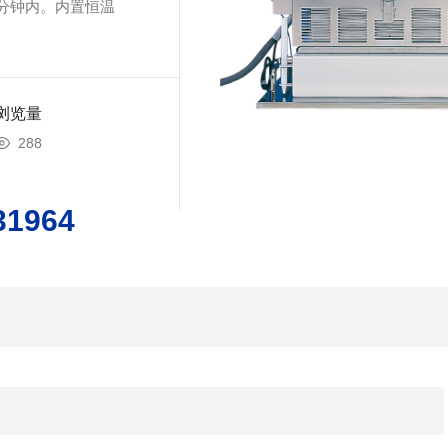
分钟内。内置恒温
浏览量
288
31964