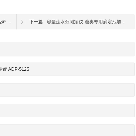
卡氏水分测定仪-矿石专用卡式加热炉 ADP-512
下一篇
容量法水分测定仪-糖类专用滴定池加热装置 ADP-344