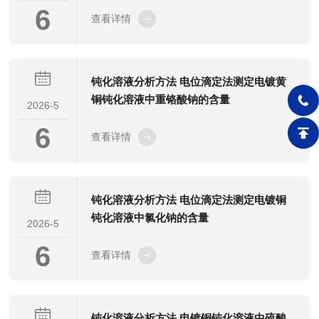
6
查看详情
钝化溶液分析方法 电位滴定法测定电镀黄
铜钝化溶液中重铬酸钠的含量
2026-5
6
查看详情
钝化溶液分析方法 电位滴定法测定电镀铜
钝化溶液中氯化钠的含量
2026-5
6
查看详情
钝化溶液分析方法 电镀铜钝化溶液中硫酸