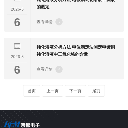
的测定
2026-5
6
查看详情
钝化溶液分析方法 电位滴定法测定电镀铜
钝化溶液中三氧化铬的含量
2026-5
6
查看详情
首页
上一页
下一页
尾页