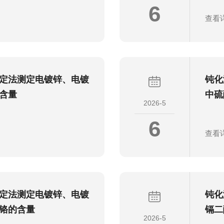
6
查看
滴定法测定电镀锌、电镀
钝化
含量
中硫
2026-5
6
查看
滴定法测定电镀锌、电镀
钝化
化铬的含量
镉二
2026-5