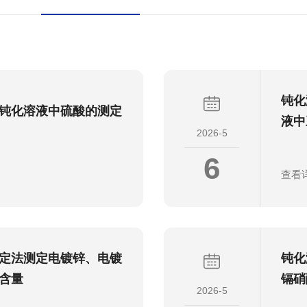
钝化
铜钝化溶液中硫酸的测定
液中
2026-5
6
查看
滴定法测定电镀锌、电镀
钝化
含量
镉硝
2026-5