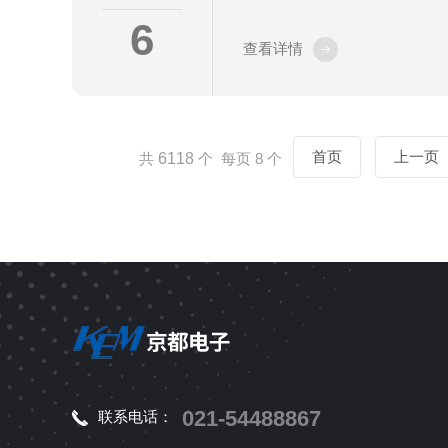
6
查看详情
首页
上一页
共
6118
个 每页 8 个
021-54488867
联系电话：