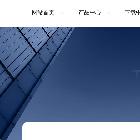
网站首页
产品中心
下载