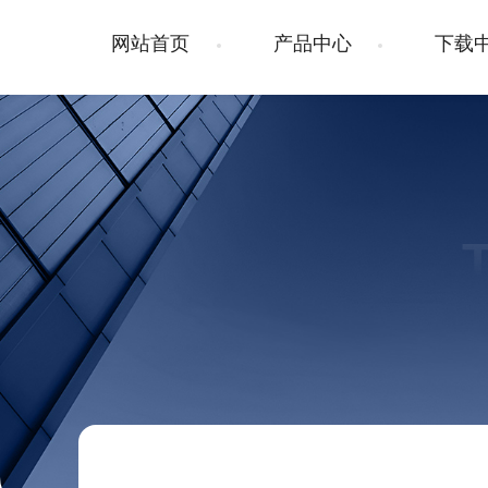
网站首页
产品中心
下载