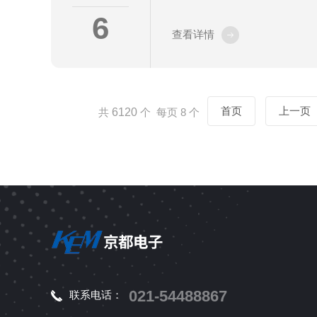
6
查看详情
首页
上一页
共
6120
个 每页 8 个
021-54488867
联系电话：