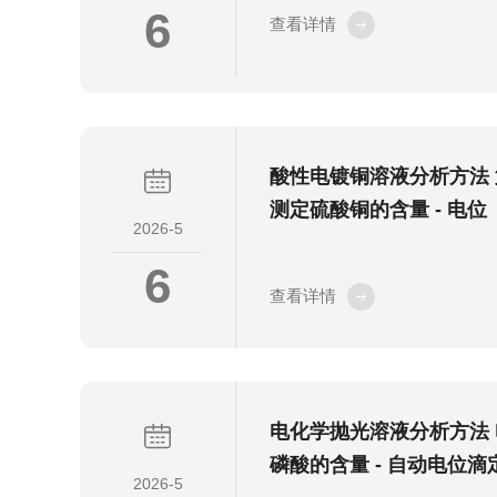
6
查看详情
酸性电镀铜溶液分析方法 
测定硫酸铜的含量 - 电位
2026-5
6
查看详情
电化学抛光溶液分析方法
磷酸的含量 - 自动电位滴
2026-5