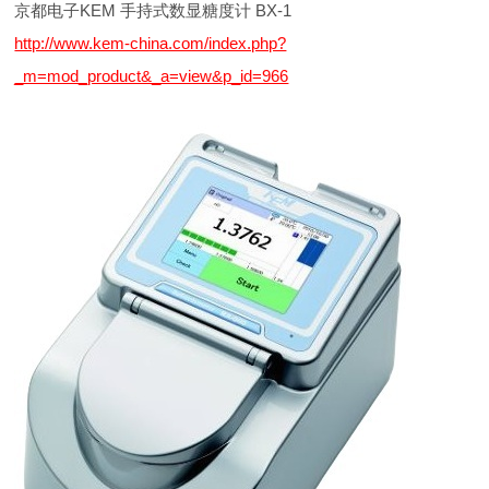
京都电子KEM 手持式数显糖度计 BX-1
http://www.kem-china.com/index.php?
_m=mod_product&_a=view&p_id=966